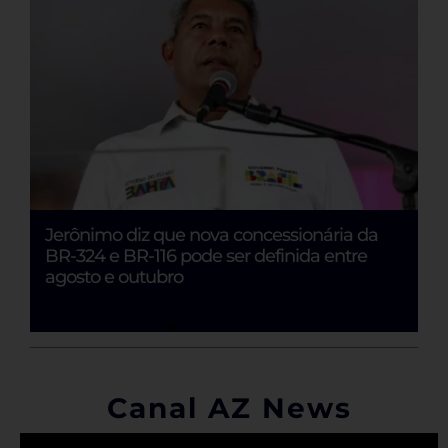
Jerônimo diz que nova concessionária da
E
BR-324 e BR-116 pode ser definida entre
Ju
o
agosto e outubro
Canal AZ News