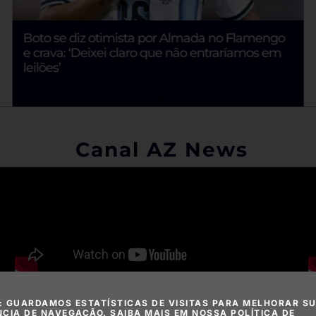
Boto se diz otimista por Almada no Flamengo
e crava: ‘Deixei claro que não entraríamos em
leilões’
Canal AZ News
: GUARDAMOS ESTATÍSTICAS DE VISITAS PARA MELHORAR S
NCIA DE NAVEGAÇÃO. SAIBA MAIS EM NOSSA POLÍTICA DE