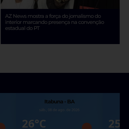
AZ News mostra a força do jornalismo do
interior marcando presença na convenção
estadual do PT
Itabuna - BA
sáb., 08 de ago. de 2026
sá
26°C
25°