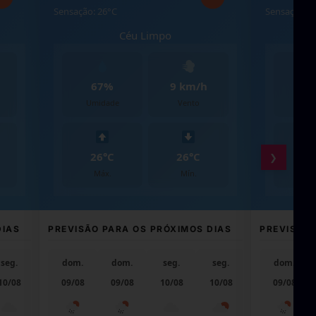
Sensação: 26°C
Sensação: 2
Céu Limpo
67%
9 km/h
7
Umidade
Vento
Umi
26°C
26°C
25
❯
Máx.
Mín.
Má
DIAS
PREVISÃO PARA OS PRÓXIMOS DIAS
PREVISÃO 
seg.
ter.
dom.
dom.
seg.
seg.
ter.
dom.
10/08
11/08
09/08
09/08
10/08
10/08
11/08
09/08