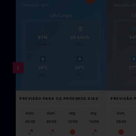
Sensação: 26°C
Sensação: 2
Céu Limpo
C
81%
29 km/h
34
Umidade
Vento
Umid
26°C
26°C
27
❮
Máx.
Mín.
Máx
PREVISÃO PARA OS PRÓXIMOS DIAS
PREVISÃO 
dom.
dom.
seg.
seg.
ter.
dom.
09/08
09/08
10/08
10/08
11/08
09/08