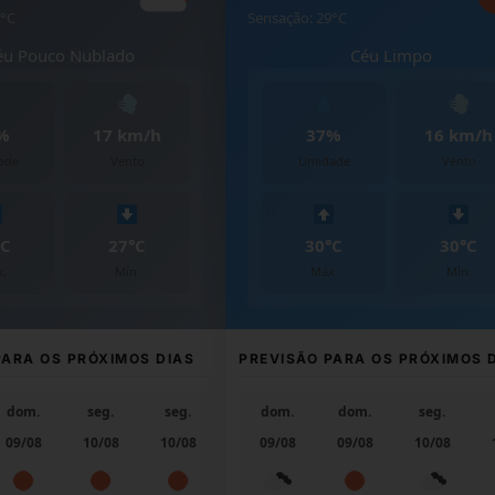
7°C
Sensação: 29°C
éu Pouco Nublado
Céu Limpo
%
17 km/h
37%
16 km/h
ade
Vento
Umidade
Vento
°C
27°C
30°C
30°C
.
Mín.
Máx.
Mín.
PARA OS PRÓXIMOS DIAS
PREVISÃO PARA OS PRÓXIMOS 
dom.
seg.
seg.
ter.
dom.
dom.
seg.
09/08
10/08
10/08
11/08
09/08
09/08
10/08