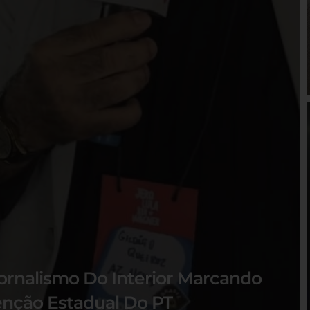
ornalismo Do Interior Marcando
nção Estadual Do PT