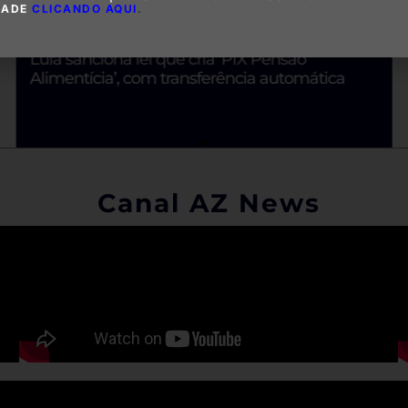
DADE
CLICANDO AQUI
.
Lula sanciona lei que cria ‘PIX Pensão
Alimentícia’, com transferência automática
Canal AZ News