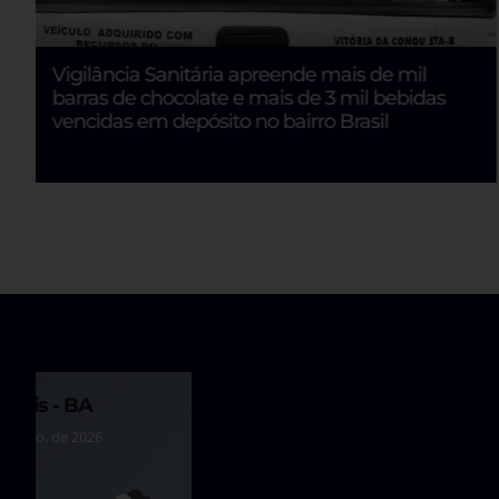
Vigilância Sanitária apreende mais de mil
barras de chocolate e mais de 3 mil bebidas
vencidas em depósito no bairro Brasil
polis - BA
 de ago. de 2026