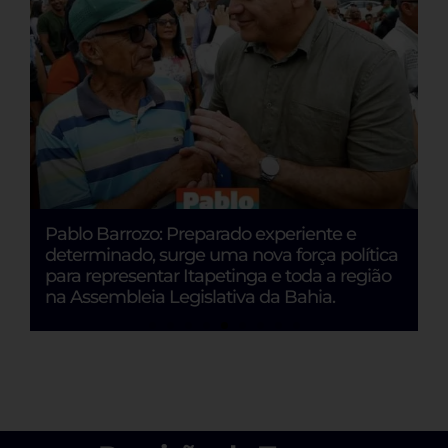
s
Pablo Barrozo: Preparado experiente e
C
ia
determinado, surge uma nova força política
1
para representar Itapetinga e toda a região
C
na Assembleia Legislativa da Bahia.