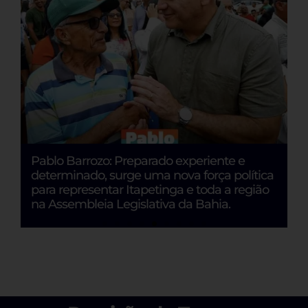
s
Pablo Barrozo: Preparado experiente e
C
ia
determinado, surge uma nova força política
1
para representar Itapetinga e toda a região
C
na Assembleia Legislativa da Bahia.