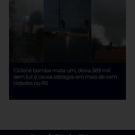
o
Ciclone bomba mata um, deixa 589 mil
S
ir
sem luz e causa estragos em mais de cem
e
cidades no RS