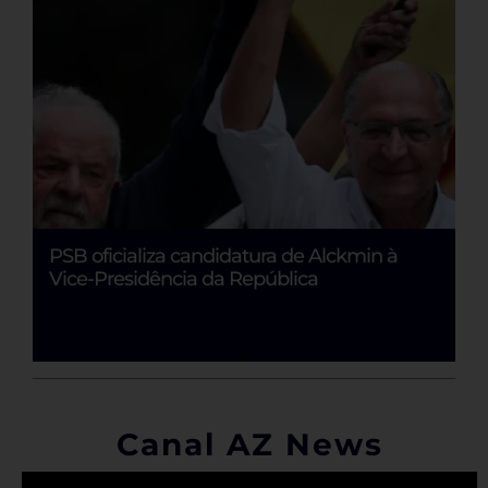
PSB oficializa candidatura de Alckmin à
L
Vice-Presidência da República
A
Canal AZ News