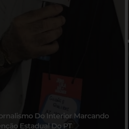
ornalismo Do Interior Marcando
nção Estadual Do PT