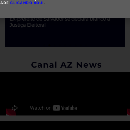
DADE
CLICANDO AQUI
.
Governo Municipal nomeia Diêgo Gomes
Rocha como secretário de Meio Ambiente
Canal AZ News