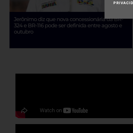
PRIVACI
Ex-prefeito de Salvador se declara branco à
Justiça Eleitoral