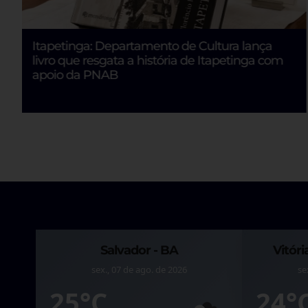
Republicanos confirma neutralidade na eleição
e amplia isolamento de Flávio
Itabuna - BA
Ilhéus
sex., 07 de ago. de 2026
sex., 07 de a
22°C
23°C