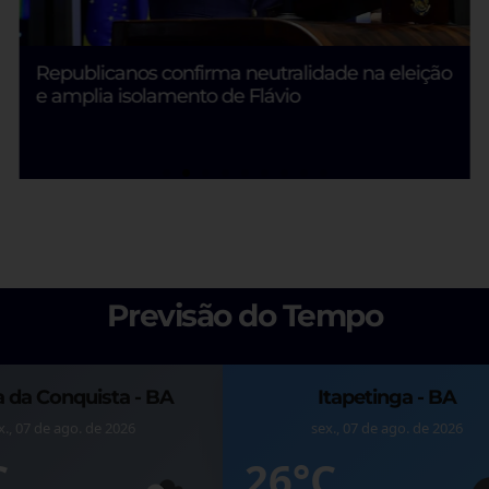
Justiça do Trabalho chama atenção para
assédio eleitoral
Previsão do Tempo
 - BA
Itacaré - BA
go. de 2026
sex., 07 de ago. de 2026
24°C