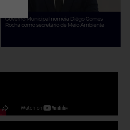
PSB oficializa candidatura de Alckmin à Vice-
Presidência da República