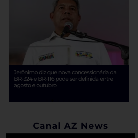
Jerônimo diz que nova concessionária da
E
BR-324 e BR-116 pode ser definida entre
Ju
o
agosto e outubro
Canal AZ News