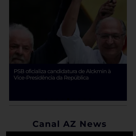
PSB oficializa candidatura de Alckmin à
L
Vice-Presidência da República
A
Canal AZ News